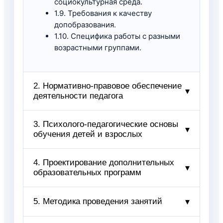
социокультурная среда.
1.9. Требования к качеству
допобразования.
1.10. Специфика работы с разными
возрастными группами.
2. Нормативно-правовое обеспечение
▾
деятельности педагога
2.1. Законодательные основы
3. Психолого-педагогические основы
▾
обучения детей и взрослых
образования.
2.2. Профессиональные стандарты
педагога.
3.1. Возрастные особенности
4. Проектирование дополнительных
▾
2.3. Нормативные требования к
образовательных программ
обучающихся.
программам.
3.2. Мотивация и вовлечение.
2.4. Документооборот в
3.3. Коммуникативная культура
4.1. Структура программы.
5. Методика проведения занятий
▾
организации.
педагога.
4.2. Требования к результатам
2.5. Требования к электронному
3.4. Эмоциональный интеллект в
обучения.