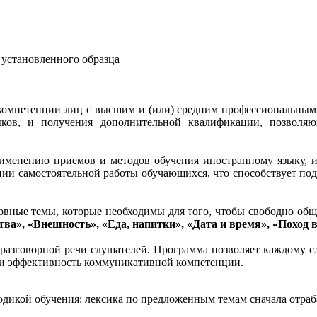
 установленного образца
омпетенции лиц с высшим и (или) средним профессиональным 
ыков, и получения дополнительной квалификации, позволя
рименению приемов и методов обучения иностранному языку, и
ации самостоятельной работы обучающихся, что способствует по
вные темы, которые необходимы для того, чтобы свободно обща
ва», «Внешность», «Еда, напитки», «Дата и время», «Поход в
 разговорной речи слушателей. Программа позволяет каждому с
я и эффективность коммуникативной компетенции.
икой обучения: лексика по предложенным темам сначала отрабат