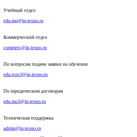
Учебный отдел
edu.mo@in-texno.ru
Коммерческий отдел
commerc@in-texno.ru
По вопросам подачи заявки на обучение
edu.rcps3@in-texno.ru
По юридическим договорам
edu.mo3@in-texno.ru
Техническая поддержка
admin@in-texno.ru