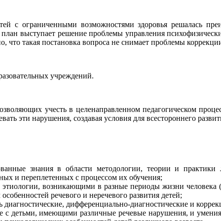
етей с ограниченными возможностями здоровья решалась пре
 план выступает решение проблемы управления психофизически
, что такая постановка вопроса не снимает проблемы коррекци
бразовательных учреждений.
озволяющих учесть в целенаправленном педагогическом процес
ать эти нарушения, создавая условия для всестороннего развит
ованные знания в области методологии, теории и практики л
ных и переплетенных с процессом их обучения;
 этиологии, возникающими в разные периоды жизни человека (
особенностей речевого и неречевого развития детей;
ь диагностические, дифференциально-диагностические и коррек
те с детьми, имеющими различные речевые нарушения, и умени