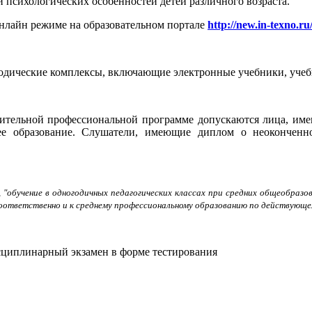
 психологических особенностей детей различного возраста.
онлайн режиме на образовательном портале
http://new.in-texno.ru
одические комплексы, включающие электронные учебники, учебн
ительной профессиональной программе допускаются
лица,
име
ее образование.
Слушатели, имеющие диплом о неоконченно
, "обучение в одногодичных педагогических классах при средних общеобраз
оответственно и к среднему профессиональному образованию по действующем
циплинарный экзамен в форме тестирования