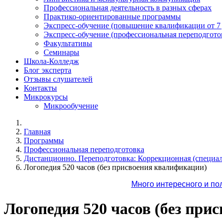
Профессиональная деятельность в разных сферах
Практико-ориентированные программы
Экспресс-обучение (повышение квалификации от 7
Экспресс-обучение (профессиональная переподготов
Факультативы
Семинары
Школа-Колледж
Блог эксперта
Отзывы слушателей
Контакты
Микрокурсы
Микрообучение
Главная
Программы
Профессиональная переподготовка
Дистанционно. Переподготовка: Коррекционная (специал
Логопедия 520 часов (без присвоения квалификации)
Много интересного и по
Логопедия 520 часов (без при