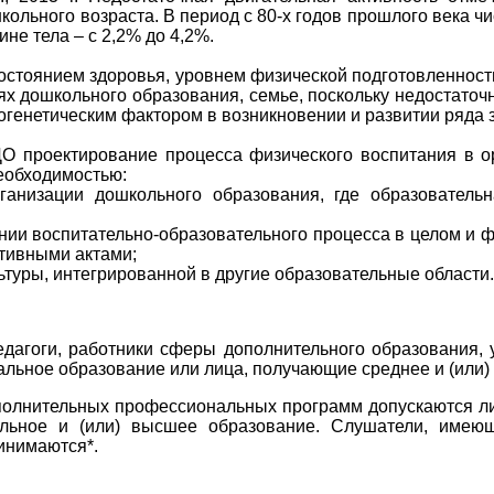
кольного возраста. В период с 80-х годов прошлого века 
ине тела – с 2,2% до 4,2%.
стоянием здоровья, уровнем физической подготовленность
х дошкольного образования, семье, поскольку недостаточн
огенетическим фактором в возникновении и развитии ряда 
О проектирование процесса физического воспитания в о
необходимостью:
ганизации дошкольного образования, где образователь
нии воспитательно-образовательного процесса в целом и ф
тивными актами;
ьтуры, интегрированной в другие образовательные области.
едагоги, работники сферы дополнительного образования, 
альное образование или лица, получающие среднее и (или
полнительных профессиональных программ допускаются
л
альное и (или) высшее образование. Слушатели, име
ринимаются*.