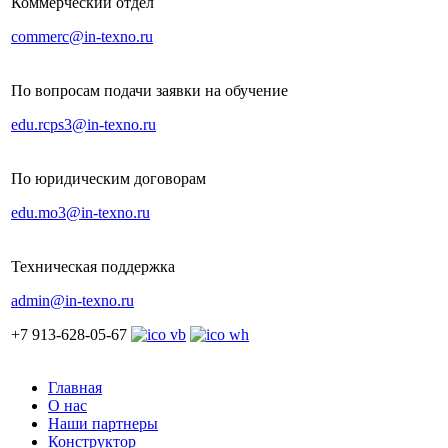
Коммерческий отдел
commerc@in-texno.ru
По вопросам подачи заявки на обучение
edu.rcps3@in-texno.ru
По юридическим договорам
edu.mo3@in-texno.ru
Техническая поддержка
admin@in-texno.ru
+7 913-628-05-67
Главная
О нас
Наши партнеры
Конструктор