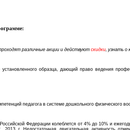
рограмме:
проходят различные
акции
и действуют
скидки
, узнать о
 установленного образца, дающий право ведения профе
етенций педагога в системе дошкольного физического во
 Российской Федерации колеблется от 4% до 10% и ежегодн
г., 2013 г. Недостаточная двигательная активность отм