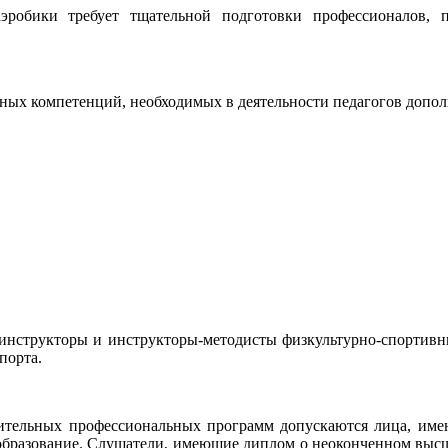
обики требует тщательной подготовки профессионалов, 
ых компетенций, необходимых в деятельности педагогов допол
, инструкторы и инструкторы-методисты физкультурно-спортив
порта.
ительных профессиональных программ допускаются
лица, име
образование. Слушатели, имеющие диплом о неоконченном высше