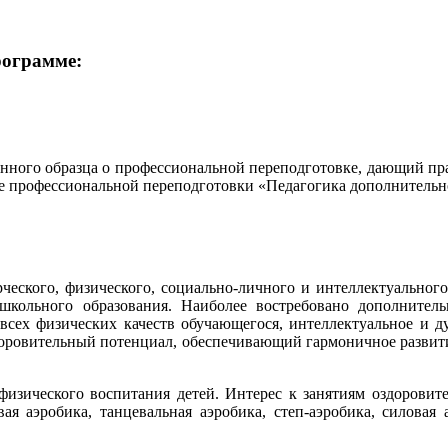
рограмме:
нного образца о профессиональной переподготовке, дающий пра
 профессиональной переподготовки «Педагогика дополнительно
ского, физического, социально-личного и интеллектуального
кольного образования. Наиболее востребовано дополнител
сех физических качеств обучающегося, интеллектуальное и ду
здоровительный потенциал, обеспечивающий гармоничное развит
зического воспитания детей. Интерес к занятиям оздоровите
вая аэробика, танцевальная аэробика, степ-аэробика, силовая 