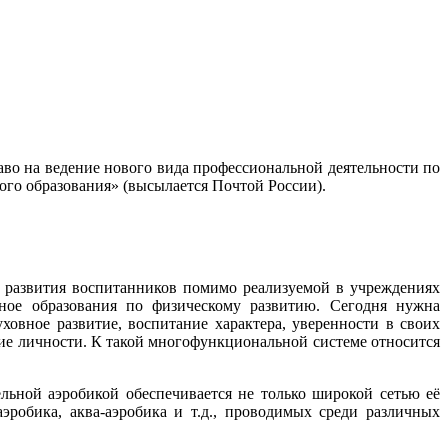
во на ведение нового вида профессиональной деятельности по
го образования» (высылается Почтой России).
 развития воспитанников помимо реализуемой в учреждениях
ьное образования по физическому развитию. Сегодня нужна
ховное развитие, воспитание характера, уверенности в своих
ие личности. К такой многофункциональной системе относится
льной аэробикой обеспечивается не только широкой сетью её
аэробика, аква-аэробика и т.д., проводимых среди различных