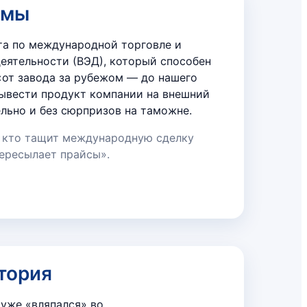
ммы
та по международной торговле и
еятельности (ВЭД), который способен
«от завода за рубежом — до нашего
вывести продукт компании на внешний
ельно и без сюрпризов на таможне.
, кто тащит международную сделку
пересылает прайсы».
тория
 уже «вляпался» во