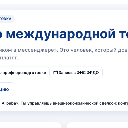
ТОВКА
о международной т
ком в мессенджере». Это человек, который дово
платят.
о профпереподготовке
🗂️ Запись в ФИС ФРДО
ацию
Alibaba». Ты управляешь внешнеэкономической сделкой: контра