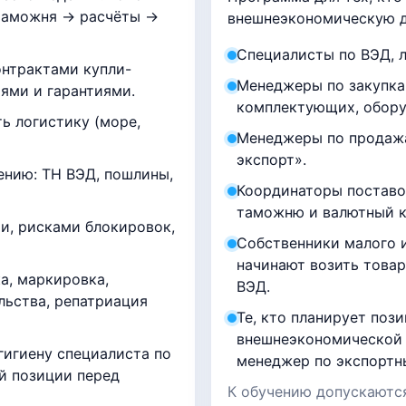
 таможня → расчёты →
внешнеэкономическую д
Специалисты по ВЭД, 
нтрактами купли-
Менеджеры по закупка
ями и гарантиями.
комплектующих, обору
ь логистику (море,
Менеджеры по продажа
экспорт».
нию: ТН ВЭД, пошлины,
Координаторы поставок
таможню и валютный к
и, рисками блокировок,
Собственники малого и
начинают возить товар
а, маркировка,
ВЭД.
льства, репатриация
Те, кто планирует поз
внешнеэкономической 
игиену специалиста по
менеджер по экспортн
й позиции перед
К обучению допускаютс