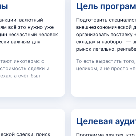
мы
Цель програ
санкции, валютный
Подготовить специалис
ям всё это нужно уже
внешнеэкономической д
один несчастный человек
организовать поставку 
ески важным для
склада» и наоборот — 
рынок легально, рентаб
утают инкотермс с
То есть вырастить того
 стоимость сделки и
целиком, а не просто «
ехал, а счёт был
Целевая ауди
еской сделки: поиск
Программа для тех, кто