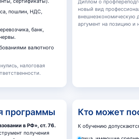
нты, сертификаты).
Диплом о профпереподго
новый вид профессиона
са, пошлин, НДС,
внешнеэкономическую д
аргумент на позицию и н
еревозчика, банк,
нервы.
ебованиями валютного
рнулись, налоговая
ответственности.
я программы
Кто может по
овании в РФ», ст. 76.
К обучению допускаютс
струмент получения
лица, имеющие средне