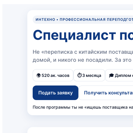
ИНТЕХНО • ПРОФЕССИОНАЛЬНАЯ ПЕРЕПОДГО
Специалист п
Не «переписка с китайским поставщи
домой, и никого не посадили. За это 
🌍 520 ак. часов
⏱️ 3 месяца
🎓 Диплом 
Подать заявку
Получить консульт
После программы ты не «ищешь поставщика на 