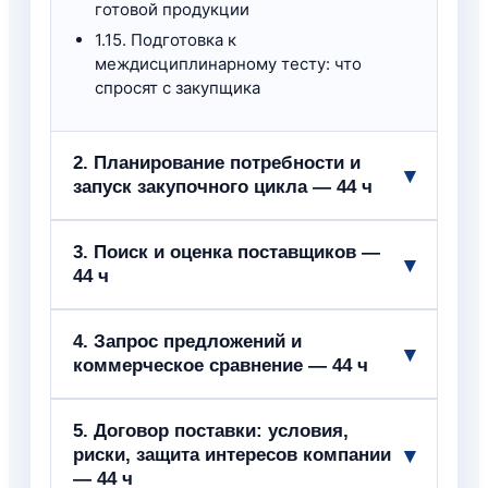
готовой продукции
1.15. Подготовка к
междисциплинарному тесту: что
спросят с закупщика
2. Планирование потребности и
▾
запуск закупочного цикла — 44 ч
2.1. Как формируется потребность:
3. Поиск и оценка поставщиков —
▾
заявка цеха / магазина / продаж
44 ч
2.2. Уточнение требований: объём,
срок, бренд, параметры
3.1. Где искать поставщиков
4. Запрос предложений и
▾
2.3. Спецификация и ТЗ как база
коммерческое сравнение — 44 ч
3.2. Предквалификация: мощность,
закупки
сертификаты, опыт
2.4. Критические материалы vs
3.3. Репутация поставщика и история
4.1. Запрос коммерческих
5. Договор поставки: условия,
«желательно бы заказать»
срывов
предложений (RFP/RFQ)
▾
риски, защита интересов компании
2.5. План закупок по месяцам и
3.4. Проверка благонадёжности
— 44 ч
4.2. Как описать потребность без