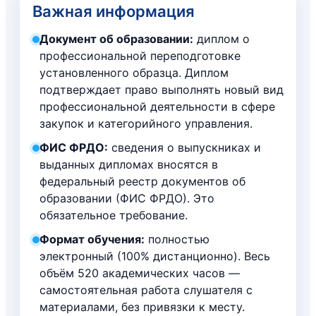
руководитель закупок
12.13. Формирование команды закупок
Важная информация
11.15. Личная ответственность за
и её ролей
корректность данных на тендерных
Документ об образовании:
диплом о
12.14. Подготовка к итоговому
площадках
профессиональной переподготовке
междисциплинарному тесту: право,
установленного образца. Диплом
экономика, переговоры, управление
подтверждает право выполнять новый вид
поставщиком
профессиональной деятельности в сфере
12.15. Пакет выпускника: диплом о
закупок и категорийного управления.
профпереподготовке с фиксацией
готовности выполнять функции
ФИС ФРДО:
сведения о выпускниках и
менеджера по закупкам в
выданных дипломах вносятся в
промышленности и ритейле
федеральный реестр документов об
образовании (ФИС ФРДО). Это
обязательное требование.
Формат обучения:
полностью
электронный (100% дистанционно). Весь
объём 520 академических часов —
самостоятельная работа слушателя с
материалами, без привязки к месту.