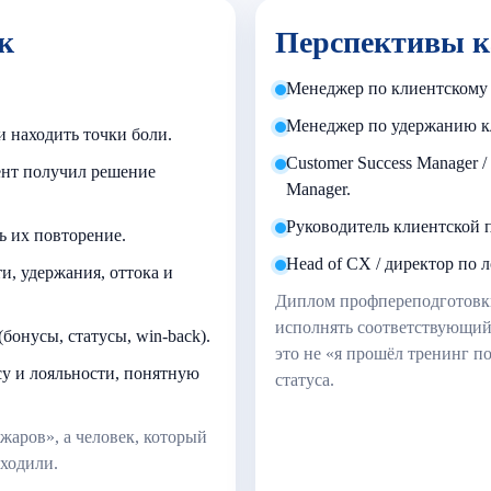
к
Перспективы 
Менеджер по клиентскому 
Менеджер по удержанию кл
 и находить точки боли.
Customer Success Manager /
ент получил решение
Manager.
Руководитель клиентской п
ь их повторение.
Head of CX / директор по ло
и, удержания, оттока и
Диплом профпереподготовк
исполнять соответствующий 
бонусы, статусы, win‑back).
это не «я прошёл тренинг п
су и лояльности, понятную
статуса.
жаров», а человек, который
уходили.