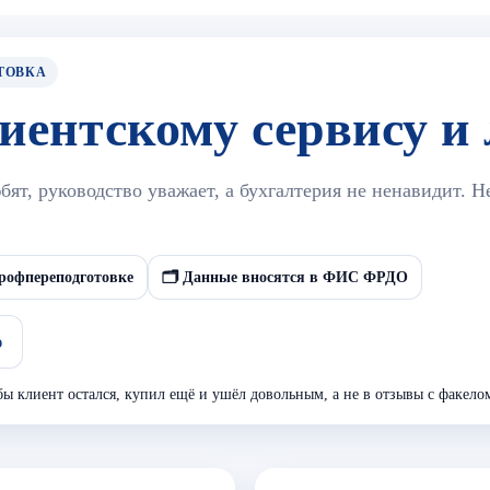
ТОВКА
иентскому сервису и
ят, руководство уважает, а бухгалтерия не ненавидит. Н
рофпереподготовке
🗂️ Данные вносятся в ФИС ФРДО
ю
обы клиент остался, купил ещё и ушёл довольным, а не в отзывы с факело