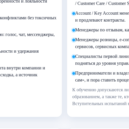
орённости и лояльности
/ Customer Care / Customer
Account / Key Account ме
 конфликтами без токсичных
и продлевают контракты.
Менеджеры по отзывам, кач
 голос, чат, мессенджеры,
Менеджеры розницы, e-com
сервисов, сервисных компа
ьности и удержания
Специалисты первой линии 
подняться до уровня упра
нта внутри компании и
Предприниматели и владел
асходка, а источник
сам», и пора ставить проце
К обучению допускаются ли
образованием, а также те, 
Вступительных испытаний н