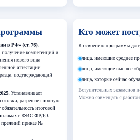
программы
Кто может пос
 в РФ» (ст. 76).
К освоению программы доп
 получение компетенций и
лица, имеющие среднее пр
нения нового вида
спешной аттестации
лица, имеющие высшее обр
бразца, подтверждающий
лица, которые сейчас обу
Вступительных экзаменов н
025.
Устанавливает
Можно совмещать с работой
готовки, разрешает полную
 обязательность итоговой
 дипломах в ФИС ФРДО.
ет прежний приказ №