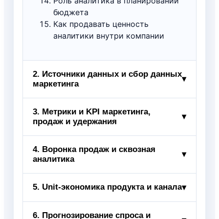
Роль аналитика в планировании
бюджета
Как продавать ценность
аналитики внутри компании
2. Источники данных и сбор данных
▾
маркетинга
Типы данных: поведенческие,
3. Метрики и KPI маркетинга,
▾
продаж и удержания
транзакционные, продуктовые,
рекламные, CRM-данные
First-party data vs сторонние
CAC (стоимость привлечения
4. Воронка продаж и сквозная
▾
данные
аналитика
клиента)
Точки сбора данных: лендинги,
LTV (пожизненная ценность
квизы, магазины, маркетплейсы,
клиента)
Построение полной воронки:
5. Unit‑экономика продукта и канала
▾
CRM, колл-трекинг
ROMI и рентабельность
трафик → лид →
Корректность UTM-разметки:
вложений в маркетинг
квалифицированный лид →
Что такое unit‑экономика и
6. Прогнозирование спроса и
почему без неё атрибуция