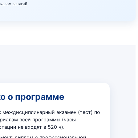
ачалом занятий.
о о программе
: междисциплинарный экзамен (тест) по
риалам всей программы (часы
стации не входят в 520 ч).
мент: диплом о профессиональной