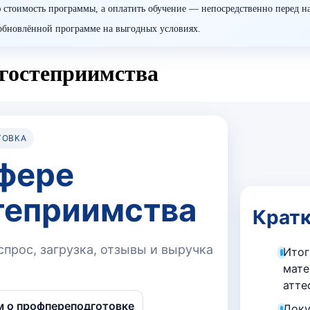
 стоимость программы, а оплатить обучение — непосредственно перед н
о обновлённой программе на выгодных условиях.
 гостеприимства
ТОВКА
сфере
теприимства
Кратк
прос, загрузка, отзывы и выручка
Итог
мате
атте
м о профпереподготовке
Доку