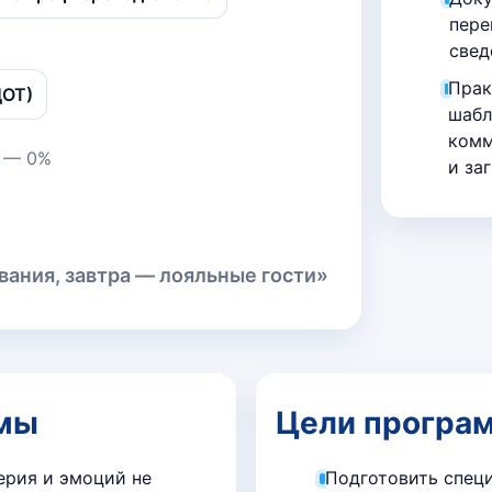
пере
свед
Прак
ДОТ)
шабл
комм
а — 0%
и за
вания, завтра — лояльные гости»
ммы
Цели програ
ерия и эмоций не
Подготовить специ