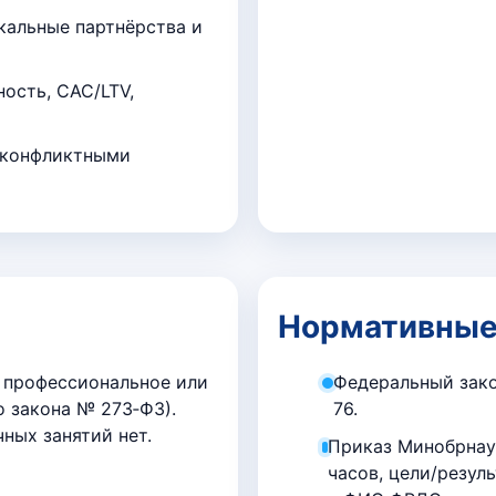
кальные партнёрства и
ность, CAC/LTV,
и конфликтными
Нормативные
 профессиональное или
Федеральный зако
о закона № 273‑ФЗ).
76.
ных занятий нет.
Приказ Минобрнаук
часов, цели/резул