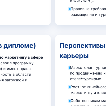
в ФИС ФРДО.
Правовые требова
размещения и тур
в дипломе)
Перспективы 
карьеры
о маркетингу в сфере
своил программу
Маркетолог турпр
) и имеет право
по продвижению на
ность в области
отеле/турфирме.
ия загрузкой и
Рост: от линейног
маркетингу и клие
Собственникам ма