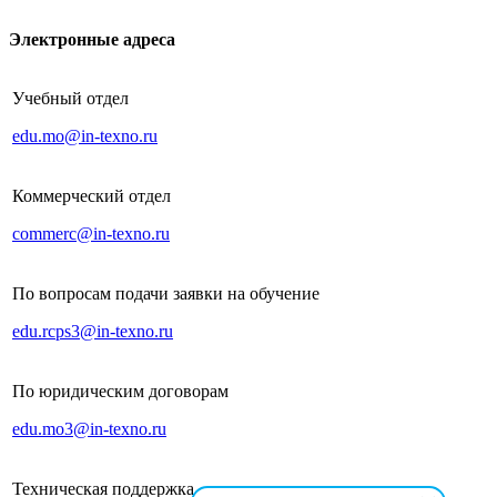
Электронные адреса
Учебный отдел
edu.mo@in-texno.ru
Коммерческий отдел
commerc@in-texno.ru
По вопросам подачи заявки на обучение
edu.rcps3@in-texno.ru
По юридическим договорам
edu.mo3@in-texno.ru
Техническая поддержка