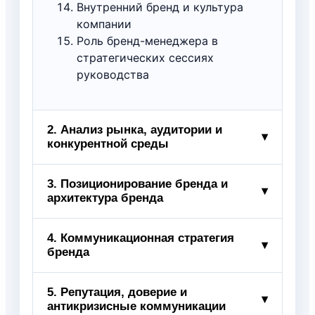
Внутренний бренд и культура
компании
Роль бренд-менеджера в
стратегических сессиях
руководства
2. Анализ рынка, аудитории и
▾
конкурентной среды
Сбор и интерпретация рыночных
3. Позиционирование бренда и
▾
архитектура бренда
данных
Анализ объёма рынка и трендов
спроса
Формулировка ключевого
4. Коммуникационная стратегия
▾
Портрет целевой аудитории и
бренда
обещания бренда
сегментация потребителей
Платформа бренда: ценности,
Jobs-to-be-done и карта
личность, характер, тон
Каналы коммуникаций: owned,
5. Репутация, доверие и
▾
потребностей клиента
Архитектура бренда: монобренд,
антикризисные коммуникации
earned, paid