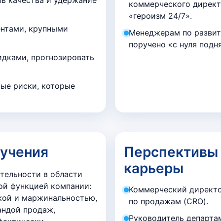
коммерческого директо
«героизм 24/7».
ентами, крупными
Менеджерам по развити
поручено «с нуля подн
идками, прогнозировать
ые риски, которые
бучения
Перспективы 
карьеры
тельности в области
ой функцией компании:
Коммерческий директо
кой и маржинальностью,
по продажам (CRO).
андой продаж,
Руководитель департа