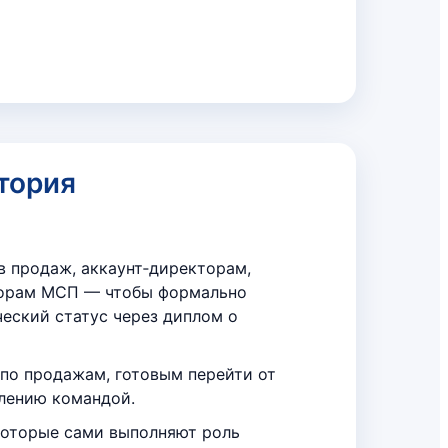
тория
в продаж, аккаунт‑директорам,
орам МСП — чтобы формально
еский статус через диплом о
о продажам, готовым перейти от
влению командой.
которые сами выполняют роль