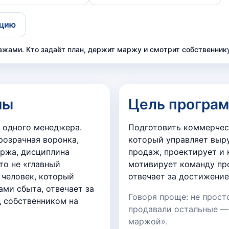
ацию
ажами. Кто задаёт план, держит маржу и смотрит собственнику
мы
Цель програ
 одного менеджера.
Подготовить коммерчес
розрачная воронка,
который управляет выр
ржа, дисциплина
продаж, проектирует и 
то не «главный
мотивирует команду про
 человек, который
отвечает за достижение
ами сбыта, отвечает за
Говоря проще: не прост
д собственником на
продавали остальные —
маржой».