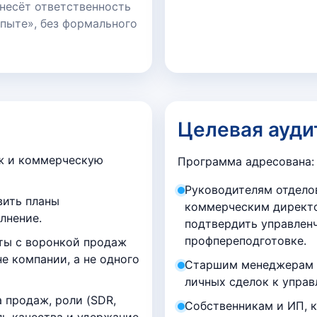
 несёт ответственность
опыте», без формального
Целевая ауди
ж и коммерческую
Программа адресована:
Руководителям отдело
вить планы
коммерческим директ
лнение.
подтвердить управленч
профпереподготовке.
ты с воронкой продаж
не компании, а не одного
Старшим менеджерам п
личных сделок к упра
 продаж, роли (SDR,
Собственникам и ИП, 
оль качества и удержание