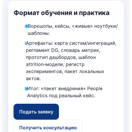
10.11. Сквозной контроль данных
директоров
(черновики)
10.12. Карта рисков и план
Формат обучения и практика
11.11. Управление ожиданиями
12.8. Экономика и ROI‑модель
устранения
11.12. Репозиторий кейсов
12.9. Риски/этика/коммуникации
Воркшопы, кейсы, «живые» ноутбуки/
12.10. Презентация для СЕО/
шаблоны.
Совета
12.11. Бэклог экспериментов на 2
Артефакты: карта систем/интеграций,
квартала
регламент DG, словарь метрик,
12.12. Индивидуальная обратная
прототип дашбордов, шаблон
связь и growth‑план
attrition‑модели, регистр
экспериментов, пакет локальных
актов.
Итог: «пакет внедрения» People
Analytics под реальный кейс.
Подать заявку
Получить консультацию