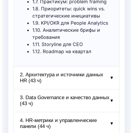
1.7. Практикум: problem framing
1.8. Приоритеты: quick wins vs.
стратегические инициативы
1.9. KPI/OKR для People Analytics
1.10. Аналитические брифы и
требования
1.11. Storyline для СЕО
1.12. Roadmap на квартал
2. Архитектура и источники данных
▾
HR (43 ч)
2.1. Карта систем: HRIS, ATS, LMS,
3. Data Governance и качество данных
▾
(43 ч)
TMS, OKR, Payroll, DMS
2.2. Интеграции: API/ESB/ETL/ELT
2.3. Модель данных HR:
3.1. Политики, роли и процессы
4. HR‑метрики и управленческие
▾
сущности, связи, grain
панели (44 ч)
DG
2.4. Master data и справочники