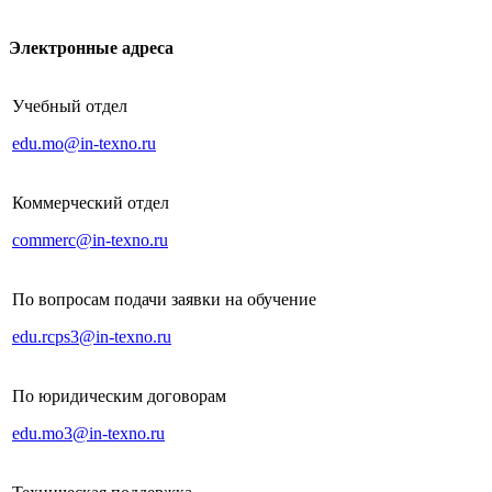
Электронные адреса
Учебный отдел
edu.mo@in-texno.ru
Коммерческий отдел
commerc@in-texno.ru
По вопросам подачи заявки на обучение
edu.rcps3@in-texno.ru
По юридическим договорам
edu.mo3@in-texno.ru