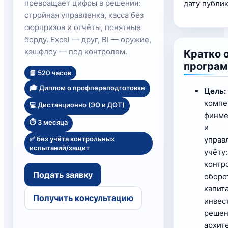
превращает цифры в решения:
дату публи
стройная управленка, касса без
сюрпризов и отчёты, понятные
борду. Excel — друг, BI — оружие,
кэшфлоу — под контролем.
Кратко 
програ
📘 520 часов
🎓 Диплом о профпереподготовке
Цель:
компе
💻 Дистанционно (ЭО и ДОТ)
финме
⏱️ 3 месяца
и
✅ без учёта контрольных
управ
испытаний/защит
учёту
контро
Подать заявку
оборо
капита
Получить консультацию
инвес
решен
архит