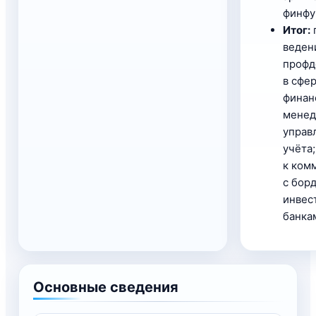
финфу
Итог:
веден
профд
в сфе
финан
менед
управ
учёта;
к ком
с бор
инвес
банка
Основные сведения