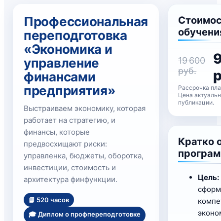
Профессиональная
Стоимо
обучени
переподготовка
«Экономика и
управление
19 600
руб.
р
финансами
предприятия»
Рассрочка пл
Цена актуальн
публикации.
Выстраиваем экономику, которая
работает на стратегию, и
финансы, которые
Кратко 
предвосхищают риски:
програ
управленка, бюджеты, оборотка,
инвестиции, стоимость и
Цель:
архитектура финфункции.
сформ
📘 520 часов
компе
эконо
🎓 Диплом о профпереподготовке