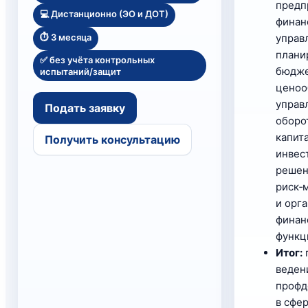
предп
💻 Дистанционно (ЭО и ДОТ)
финан
⏱️ 3 месяца
управ
плани
✅ без учёта контрольных
бюдже
испытаний/защит
ценоо
управ
Подать заявку
оборо
капит
Получить консультацию
инвес
решен
риск‑
и орг
финан
функц
Итог:
веден
профд
в сфе