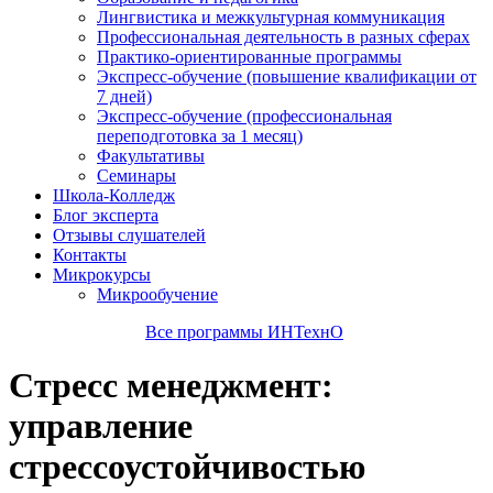
Лингвистика и межкультурная коммуникация
Профессиональная деятельность в разных сферах
Практико-ориентированные программы
Экспресс-обучение (повышение квалификации от
7 дней)
Экспресс-обучение (профессиональная
переподготовка за 1 месяц)
Факультативы
Семинары
Школа-Колледж
Блог эксперта
Отзывы слушателей
Контакты
Микрокурсы
Микрообучение
Все программы ИНТехнО
Стресс менеджмент:
управление
стрессоустойчивостью