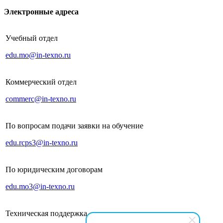
Электронные адреса
Учебный отдел
edu.mo@in-texno.ru
Коммерческий отдел
commerc@in-texno.ru
По вопросам подачи заявки на обучение
edu.rcps3@in-texno.ru
По юридическим договорам
edu.mo3@in-texno.ru
Техническая поддержка