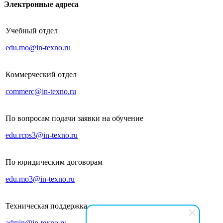
Электронные адреса
Учебный отдел
edu.mo@in-texno.ru
Коммерческий отдел
commerc@in-texno.ru
По вопросам подачи заявки на обучение
edu.rcps3@in-texno.ru
По юридическим договорам
edu.mo3@in-texno.ru
Техническая поддержка
admin@in-texno.ru