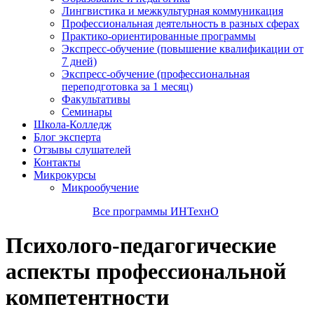
Лингвистика и межкультурная коммуникация
Профессиональная деятельность в разных сферах
Практико-ориентированные программы
Экспресс-обучение (повышение квалификации от
7 дней)
Экспресс-обучение (профессиональная
переподготовка за 1 месяц)
Факультативы
Семинары
Школа-Колледж
Блог эксперта
Отзывы слушателей
Контакты
Микрокурсы
Микрообучение
Все программы ИНТехнО
Психолого-педагогические
аспекты профессиональной
компетентности