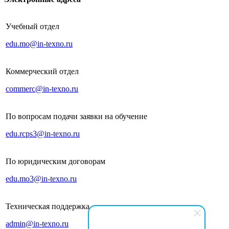
Учебный отдел
edu.mo@in-texno.ru
Коммерческий отдел
commerc@in-texno.ru
По вопросам подачи заявки на обучение
edu.rcps3@in-texno.ru
По юридическим договорам
edu.mo3@in-texno.ru
Техническая поддержка
admin@in-texno.ru