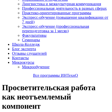
Лингвистика и межкультурная коммуникация
Профессиональная деятельность в разных сферах
Практико-ориентированные программы
Экспресс-обучение (повышение квалификации от
7 дней)
Экспресс-обучение (профессиональная
переподготовка за 1 месяц)
Факультативы
Семинары
Школа-Колледж
Блог эксперта
Отзывы слушателей
Контакты
Микрокурсы
Микрообучение
Все программы ИНТехнО
Просветительская работа
как неотъемлемый
компонент