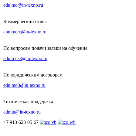
edu.mo@in-texno.ru
Коммерческий отдел
commerc@in-texno.ru
По вопросам подачи заявки на обучение
edu.rcps3@in-texno.ru
По юридическим договорам
edu.mo3@in-texno.ru
Техническая поддержка
admin@in-texno.ru
+7 913-628-05-67