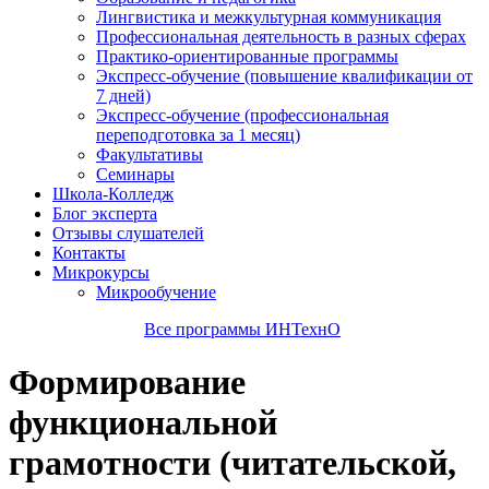
Лингвистика и межкультурная коммуникация
Профессиональная деятельность в разных сферах
Практико-ориентированные программы
Экспресс-обучение (повышение квалификации от
7 дней)
Экспресс-обучение (профессиональная
переподготовка за 1 месяц)
Факультативы
Семинары
Школа-Колледж
Блог эксперта
Отзывы слушателей
Контакты
Микрокурсы
Микрообучение
Все программы ИНТехнО
Формирование
функциональной
грамотности (читательской,