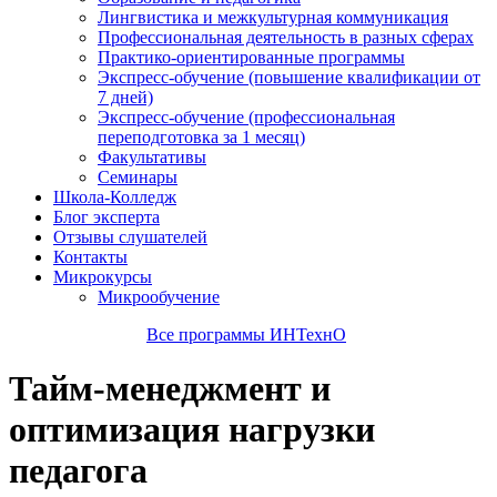
Лингвистика и межкультурная коммуникация
Профессиональная деятельность в разных сферах
Практико-ориентированные программы
Экспресс-обучение (повышение квалификации от
7 дней)
Экспресс-обучение (профессиональная
переподготовка за 1 месяц)
Факультативы
Семинары
Школа-Колледж
Блог эксперта
Отзывы слушателей
Контакты
Микрокурсы
Микрообучение
Все программы ИНТехнО
Тайм-менеджмент и
оптимизация нагрузки
педагога