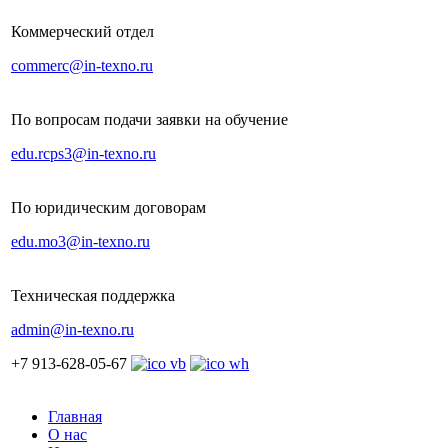
Коммерческий отдел
commerc@in-texno.ru
По вопросам подачи заявки на обучение
edu.rcps3@in-texno.ru
По юридическим договорам
edu.mo3@in-texno.ru
Техническая поддержка
admin@in-texno.ru
+7 913-628-05-67
Главная
О нас