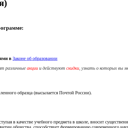
я)
рограмме:
иями в
Законе об образовании
ят различные
акции
и действуют
скидки
, узнать о которых вы 
енного образца (высылается Почтой России).
ступая в качестве учебного предмета в школе, вносит существе
звитии общества, способствует формированию современного нау