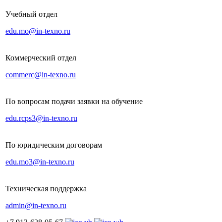
Учебный отдел
edu.mo@in-texno.ru
Коммерческий отдел
commerc@in-texno.ru
По вопросам подачи заявки на обучение
edu.rcps3@in-texno.ru
По юридическим договорам
edu.mo3@in-texno.ru
Техническая поддержка
admin@in-texno.ru