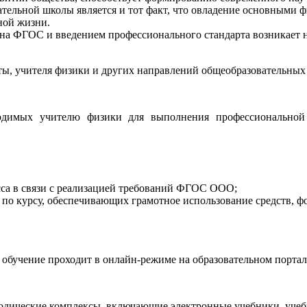
тельной школы является и тот факт, что овладение основными ф
ной жизни.
я на ФГОС и введением профессионального стандарта возникае
ты, учителя физики и других направлений общеобразовательных
ходимых учителю физики для выполнения профессионально
есса в связи с реализацией требований ФГОС ООО;
 по курсу, обеспечивающих грамотное использование средств, фо
, обучение проходит в онлайн-режиме на образовательном порта
дические комплексы, включающие электронные учебники, учебн