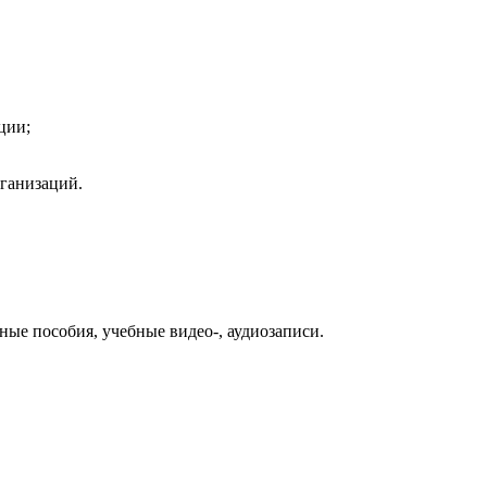
ции;
ганизаций.
ые пособия, учебные видео-, аудиозаписи.