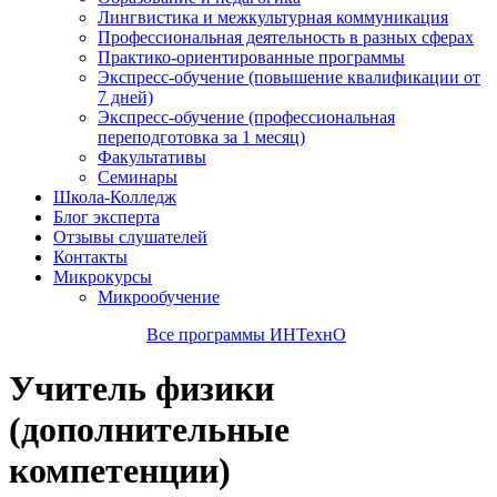
Лингвистика и межкультурная коммуникация
Профессиональная деятельность в разных сферах
Практико-ориентированные программы
Экспресс-обучение (повышение квалификации от
7 дней)
Экспресс-обучение (профессиональная
переподготовка за 1 месяц)
Факультативы
Семинары
Школа-Колледж
Блог эксперта
Отзывы слушателей
Контакты
Микрокурсы
Микрообучение
Все программы ИНТехнО
Учитель физики
(дополнительные
компетенции)