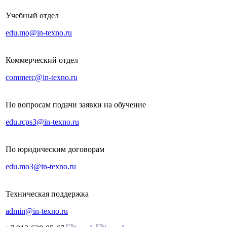
Учебный отдел
edu.mo@in-texno.ru
Коммерческий отдел
commerc@in-texno.ru
По вопросам подачи заявки на обучение
edu.rcps3@in-texno.ru
По юридическим договорам
edu.mo3@in-texno.ru
Техническая поддержка
admin@in-texno.ru