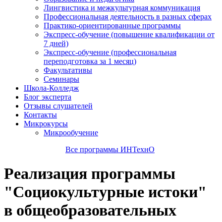
Лингвистика и межкультурная коммуникация
Профессиональная деятельность в разных сферах
Практико-ориентированные программы
Экспресс-обучение (повышение квалификации от
7 дней)
Экспресс-обучение (профессиональная
переподготовка за 1 месяц)
Факультативы
Семинары
Школа-Колледж
Блог эксперта
Отзывы слушателей
Контакты
Микрокурсы
Микрообучение
Все программы ИНТехнО
Реализация программы
"Социокультурные истоки"
в общеобразовательных