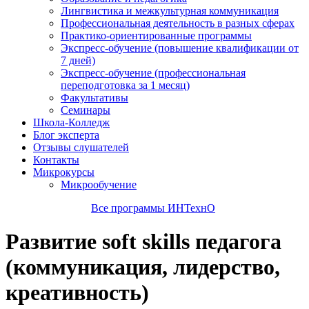
Лингвистика и межкультурная коммуникация
Профессиональная деятельность в разных сферах
Практико-ориентированные программы
Экспресс-обучение (повышение квалификации от
7 дней)
Экспресс-обучение (профессиональная
переподготовка за 1 месяц)
Факультативы
Семинары
Школа-Колледж
Блог эксперта
Отзывы слушателей
Контакты
Микрокурсы
Микрообучение
Все программы ИНТехнО
Развитие soft skills педагога
(коммуникация, лидерство,
креативность)