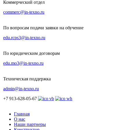
Коммерческий отдел
commerc@in-texno.ru
По вопросам подачи заявки на обучение
edu.rcps3@in-texno.ru
По юридическим договорам
edu.mo3@in-texno.ru
Техническая поддержка
admin@in-texno.ru
+7 913-628-05-67
Главная
О нас
Наши партнеры
Конструктор