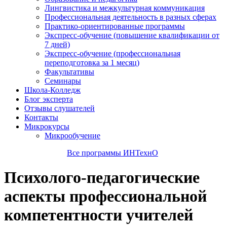
Лингвистика и межкультурная коммуникация
Профессиональная деятельность в разных сферах
Практико-ориентированные программы
Экспресс-обучение (повышение квалификации от
7 дней)
Экспресс-обучение (профессиональная
переподготовка за 1 месяц)
Факультативы
Семинары
Школа-Колледж
Блог эксперта
Отзывы слушателей
Контакты
Микрокурсы
Микрообучение
Все программы ИНТехнО
Психолого-педагогические
аспекты профессиональной
компетентности учителей