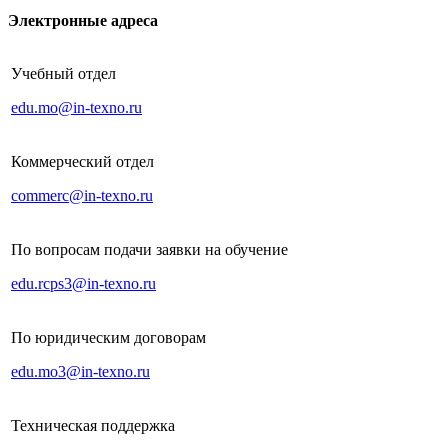
Электронные адреса
Учебный отдел
edu.mo@in-texno.ru
Коммерческий отдел
commerc@in-texno.ru
По вопросам подачи заявки на обучение
edu.rcps3@in-texno.ru
По юридическим договорам
edu.mo3@in-texno.ru
Техническая поддержка