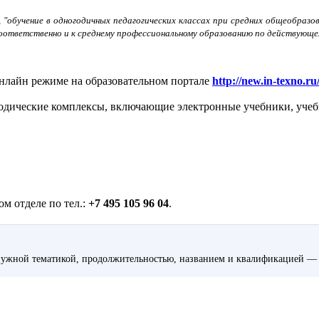
, "обучение в одногодичных педагогических классах при средних общеобраз
оответственно и к среднему профессиональному образованию по действующем
нлайн режиме на образовательном портале
http://new.in-texno.ru
дические комплексы, включающие электронные учебники, учебн
м отделе по тел.:
+7 495 105 96 04
.
ужной тематикой, продолжительностью, названием и квалификацией — 