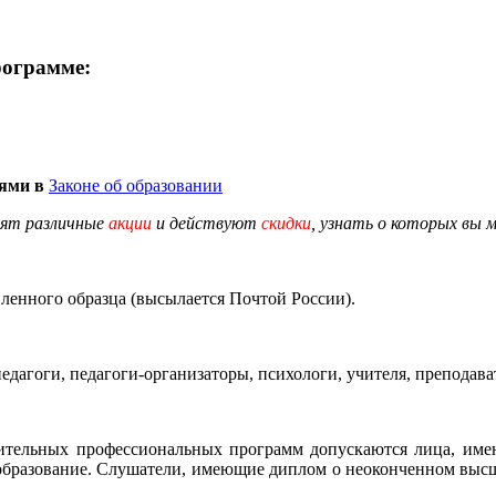
рограмме:
иями в
Законе об образовании
дят различные
акции
и действуют
скидки
, узнать о которых вы 
енного образца (высылается Почтой России).
едагоги, педагоги-организаторы, психологи, учителя, преподав
ительных профессиональных программ допускаются
лица, име
образование. Слушатели, имеющие диплом о неоконченном высше