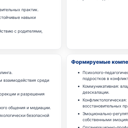
вительных практик.
стойчивые навыки
йствию с родителями,
Формируемые компе
линга.
Психолого-педагогиче
подростков в конфликт
м взаимодействия среди
Коммуникативная: вла
деэскалации.
ррекции и разрешения
Конфликтологическая:
восстановительных пр
ного общения и медиации.
Эмоционально-регулят
ихологически безопасной
собственными эмоция
Организационно-профи