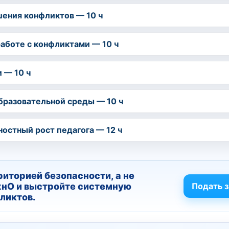
шения конфликтов — 10 ч
работе с конфликтами — 10 ч
 — 10 ч
бразовательной среды — 10 ч
ностный рост педагога — 12 ч
риторией безопасности, а не
хнО и выстройте системную
Подать з
ликтов.