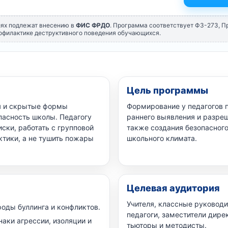
иях подлежат внесению в
ФИС ФРДО
. Программа соответствует ФЗ-273, 
офилактике деструктивного поведения обучающихся.
Цель программы
ия и скрытые формы
Формирование у педагогов 
пасность школы. Педагогу
раннего выявления и разреш
ски, работать с групповой
также создания безопасног
тики, а не тушить пожары
школьного климата.
Целевая аудитория
Учителя, классные руководи
оды буллинга и конфликтов.
педагоги, заместители дире
наки агрессии, изоляции и
тьюторы и методисты.