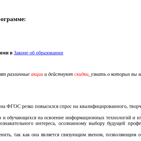
рограмме:
иями в
Законе об образовании
дят различные
акции
и действуют
скидки
, узнать о которых вы 
я на ФГОС резко повысился спрос на квалифицированного, твор
в и обучающихся на освоение информационных технологий и их
 познавательного интереса, осознанному выбору будущей пр
нить, так как она является связующим звеном, позволяющим о