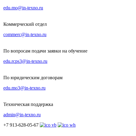
edu.mo@in-texno.ru
Коммерческий отдел
commerc@in-texno.ru
По вопросам подачи заявки на обучение
edu.rcps3@in-texno.ru
По юридическим договорам
edu.mo3@in-texno.ru
Техническая поддержка
admin@in-texno.ru
+7 913-628-05-67