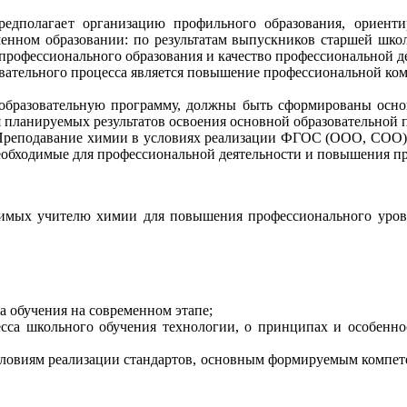
олагает организацию профильного образования, ориенти
менном образовании: по результатам выпускников старшей школ
профессионального образования и качество профессиональной д
ательного процесса является повышение профессиональной комп
азовательную программу, должны быть сформированы основ
планируемых результатов освоения основной образовательной 
подавание химии в условиях реализации ФГОС (ООО, СОО)" п
обходимые для профессиональной деятельности и повышения пр
имых учителю химии для повышения профессионального уровн
а обучения на современном этапе;
сса школьного обучения технологии, о принципах и особенно
овиям реализации стандартов, основным формируемым компетен