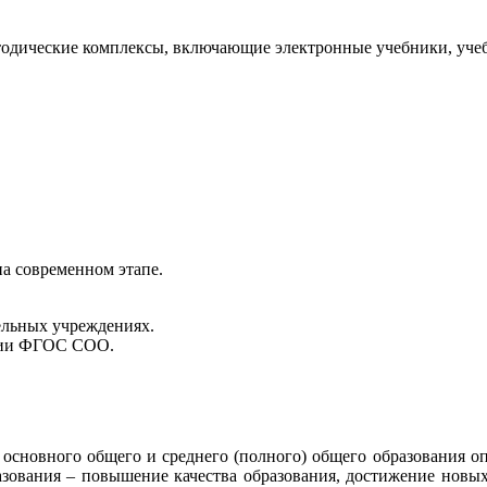
дические комплексы, включающие электронные учебники, учебн
на современном этапе.
ельных учреждениях.
ации ФГОС СОО.
новного общего и среднего (полного) общего образования опре
азования – повышение качества образования, достижение новых