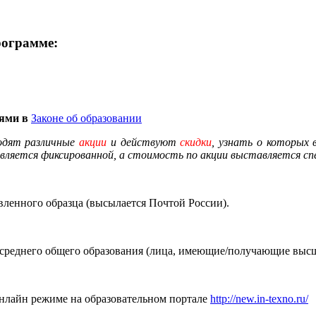
рограмме:
иями в
Законе об образовании
одят различные
акции
и действуют
скидки
, узнать о которых
вляется фиксированной, а стоимость по акции выставляется спе
ленного образца (высылается Почтой России).
 среднего общего образования (лица, имеющие/получающие высш
онлайн режиме на образовательном портале
http://new.in-texno.ru/