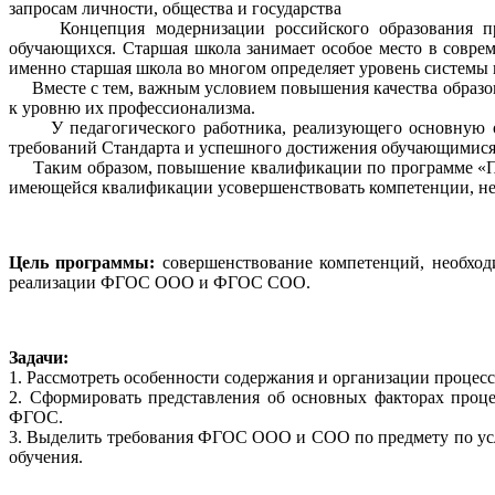
запросам личности, общества и государства
Концепция модернизации российского образования предп
обучающихся. Старшая школа занимает особое место в совре
именно старшая школа во многом определяет уровень системы 
Вместе с тем, важным условием повышения качества образов
к уровню их профессионализма.
У педагогического работника, реализующего основную обр
требований Стандарта и успешного достижения обучающимися 
Таким образом, повышение квалификации по программе «Пре
имеющейся квалификации усовершенствовать компетенции, не
Цель программы:
совершенствование компетенций, необход
реализации ФГОС ООО и ФГОС СОО.
Задачи:
1. Рассмотреть особенности содержания и организации процесс
2. Сформировать представления об основных факторах проце
ФГОС.
3. Выделить требования ФГОС ООО и СОО по предмету по усл
обучения.