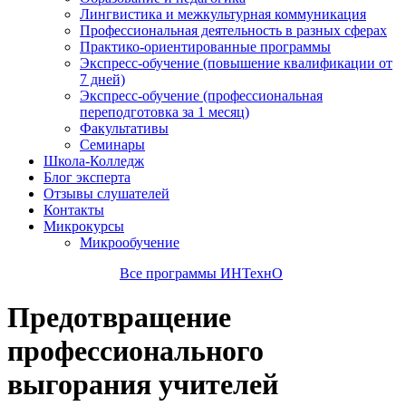
Лингвистика и межкультурная коммуникация
Профессиональная деятельность в разных сферах
Практико-ориентированные программы
Экспресс-обучение (повышение квалификации от
7 дней)
Экспресс-обучение (профессиональная
переподготовка за 1 месяц)
Факультативы
Семинары
Школа-Колледж
Блог эксперта
Отзывы слушателей
Контакты
Микрокурсы
Микрообучение
Все программы ИНТехнО
Предотвращение
профессионального
выгорания учителей