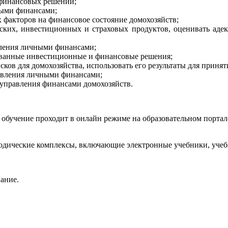
 финансовых решений;
ными финансами;
х факторов на финансовое состояние домохозяйств;
вских, инвестиционных и страховых продуктов, оценивать ад
вления личными финансами;
ованные инвестиционные и финансовые решения;
сков для домохозяйства, использовать его результаты для прин
равления личными финансами;
 управления финансами домохозяйств.
, обучение проходит в онлайн режиме на образовательном порта
дические комплексы, включающие электронные учебники, учебн
ание.