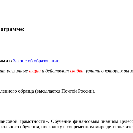
рограмме:
иями в
Законе об образовании
дят различные
акции
и действуют
скидки
, узнать о которых вы 
енного образца (высылается Почтой России).
нсовой грамотности». Обучение финансовым знаниям целесоо
школьного обучения, поскольку в современном мире дети значите