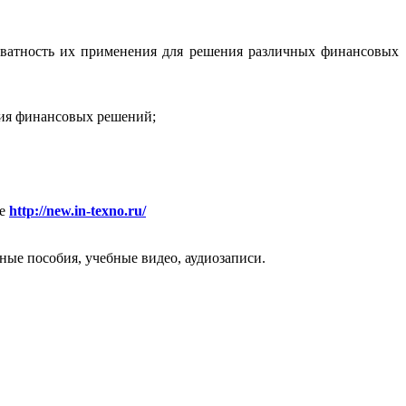
екватность их применения для решения различных финансовых
ятия финансовых решений;
ле
http://new.in-texno.ru/
ые пособия, учебные видео, аудиозаписи.