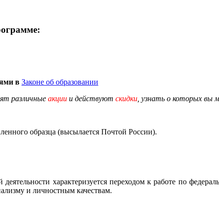
рограмме:
иями в
Законе об образовании
дят различные
акции
и действуют
скидки
, узнать о которых вы 
енного образца (высылается Почтой России).
й деятельности характеризуется переходом к работе по федера
нализму и личностным качествам.