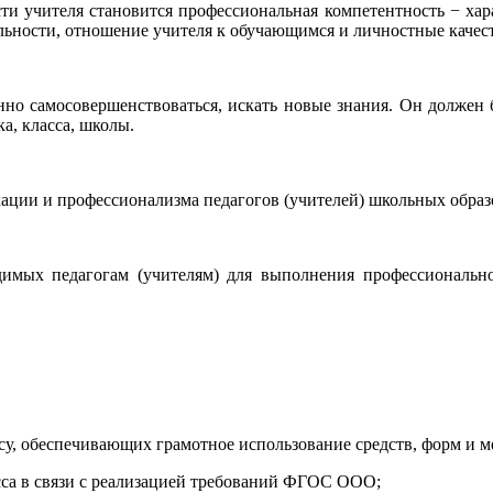
и учителя становится профессиональная компетентность − хар
ельности, отношение учителя к обучающимся и личностные качест
но самосовершенствоваться, искать новые знания. Он должен б
а, класса, школы.
ации и профессионализма педагогов (учителей) школьных образ
димых педагогам (учителям) для выполнения профессиональ
су, обеспечивающих грамотное использование средств, форм и м
есса в связи с реализацией требований ФГОС ООО;