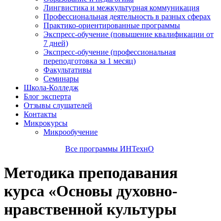
Лингвистика и межкультурная коммуникация
Профессиональная деятельность в разных сферах
Практико-ориентированные программы
Экспресс-обучение (повышение квалификации от
7 дней)
Экспресс-обучение (профессиональная
переподготовка за 1 месяц)
Факультативы
Семинары
Школа-Колледж
Блог эксперта
Отзывы слушателей
Контакты
Микрокурсы
Микрообучение
Все программы ИНТехнО
Методика преподавания
курса «Основы духовно-
нравственной культуры