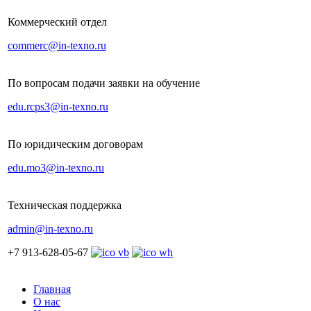
Коммерческий отдел
commerc@in-texno.ru
По вопросам подачи заявки на обучение
edu.rcps3@in-texno.ru
По юридическим договорам
edu.mo3@in-texno.ru
Техническая поддержка
admin@in-texno.ru
+7 913-628-05-67
Главная
О нас