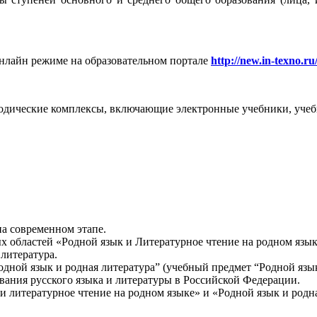
нлайн режиме на образовательном портале
http://new.in-texno.ru
дические комплексы, включающие электронные учебники, учебн
на современном этапе.
 областей «Родной язык и Литературное чтение на родном языке
литература.
одной язык и родная литература” (учебный предмет “Родной яз
ания русского языка и литературы в Российской Федерации.
и литературное чтение на родном языке» и «Родной язык и род