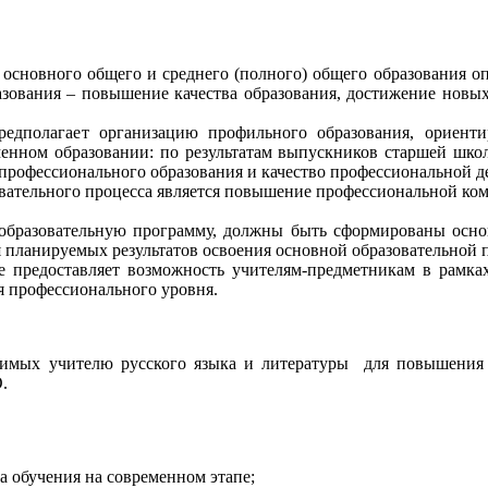
новного общего и среднего (полного) общего образования опре
азования – повышение качества образования, достижение новых
олагает организацию профильного образования, ориенти
менном образовании: по результатам выпускников старшей школ
профессионального образования и качество профессиональной д
ательного процесса является повышение профессиональной комп
азовательную программу, должны быть сформированы основ
планируемых результатов освоения основной образовательной 
едоставляет возможность учителям-предметникам в рамках
 профессионального уровня.
димых учителю русского языка и литературы для повышения
.
а обучения на современном этапе;