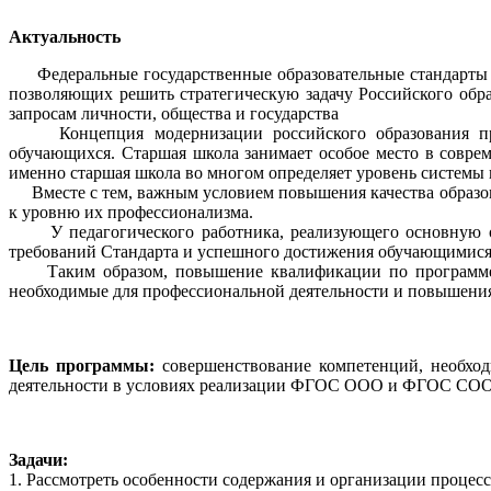
Актуальность
Федеральные государственные образовательные стандарты ос
позволяющих решить стратегическую задачу Российского обр
запросам личности, общества и государства
Концепция модернизации российского образования предп
обучающихся. Старшая школа занимает особое место в совре
именно старшая школа во многом определяет уровень системы 
Вместе с тем, важным условием повышения качества образов
к уровню их профессионализма.
У педагогического работника, реализующего основную обр
требований Стандарта и успешного достижения обучающимися 
Таким образом, повышение квалификации по программе пр
необходимые для профессиональной деятельности и повышения
Цель программы:
совершенствование компетенций, необхо
деятельности в условиях реализации ФГОС ООО и ФГОС СОО
Задачи:
1. Рассмотреть особенности содержания и организации процесс