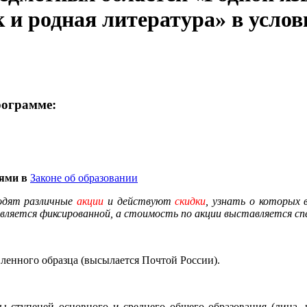
ык и родная литература» в у
рограмме:
иями в
Законе об образовании
одят различные
акции
и действуют
скидки
, узнать о которых
вляется фиксированной, а стоимость по акции выставляется спе
енного образца (высылается Почтой России).
уры ступеней основного и среднего общего образования (лиц