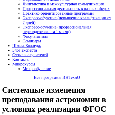
Лингвистика и межкультурная коммуникация
Профессиональная деятельность в разных сферах
Практико-ориентированные программы
Экспресс-обучение (повышение квалификации от
7 дней)
Экспресс-обучение (профессиональная
переподготовка за 1 месяц)
Факультативы
Семинары
Школа-Колледж
Блог эксперта
Отзывы слушателей
Контакты
Микрокурсы
Микрообучение
Все программы ИНТехнО
Системные изменения
преподавания астрономии в
условиях реализации ФГОС