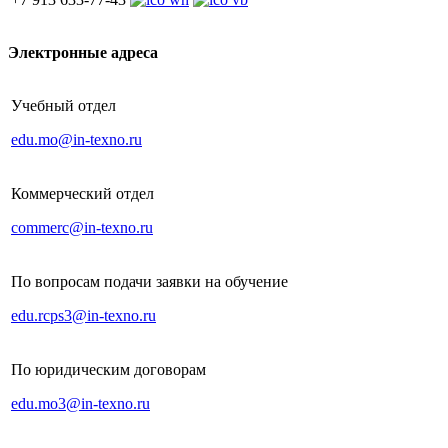
Электронные адреса
Учебный отдел
edu.mo@in-texno.ru
Коммерческий отдел
commerc@in-texno.ru
По вопросам подачи заявки на обучение
edu.rcps3@in-texno.ru
По юридическим договорам
edu.mo3@in-texno.ru