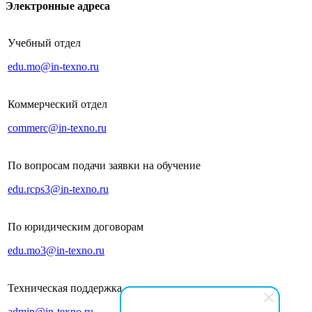
Электронные адреса
Учебный отдел
edu.mo@in-texno.ru
Коммерческий отдел
commerc@in-texno.ru
По вопросам подачи заявки на обучение
edu.rcps3@in-texno.ru
По юридическим договорам
edu.mo3@in-texno.ru
Техническая поддержка
admin@in-texno.ru