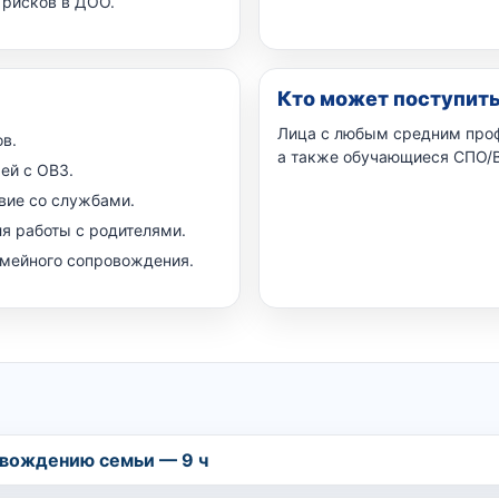
 рисков в ДОО.
Кто может поступит
Лица с любым средним про
в.
а также обучающиеся СПО/В
ей с ОВЗ.
вие со службами.
я работы с родителями.
мейного сопровождения.
овождению семьи — 9 ч