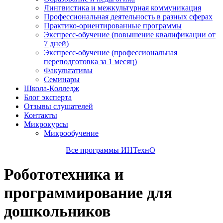
Лингвистика и межкультурная коммуникация
Профессиональная деятельность в разных сферах
Практико-ориентированные программы
Экспресс-обучение (повышение квалификации от
7 дней)
Экспресс-обучение (профессиональная
переподготовка за 1 месяц)
Факультативы
Семинары
Школа-Колледж
Блог эксперта
Отзывы слушателей
Контакты
Микрокурсы
Микрообучение
Все программы ИНТехнО
Робототехника и
программирование для
дошкольников