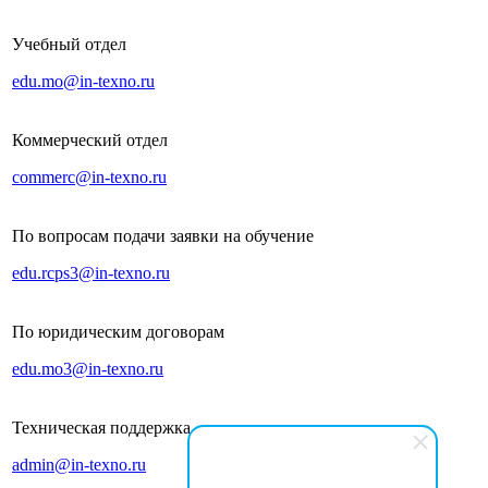
Учебный отдел
edu.mo@in-texno.ru
Коммерческий отдел
commerc@in-texno.ru
По вопросам подачи заявки на обучение
edu.rcps3@in-texno.ru
По юридическим договорам
edu.mo3@in-texno.ru
Техническая поддержка
admin@in-texno.ru