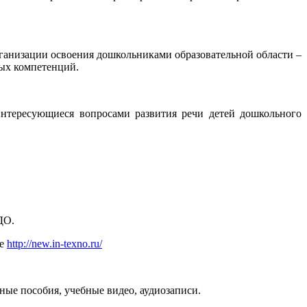
ганизации освоения дошкольниками образовательной области –
ных компетенций.
интересующиеся вопросами развития речи детей дошкольного
ДО.
ле
http://new.in-texno.ru/
ые пособия, учебные видео, аудиозаписи.