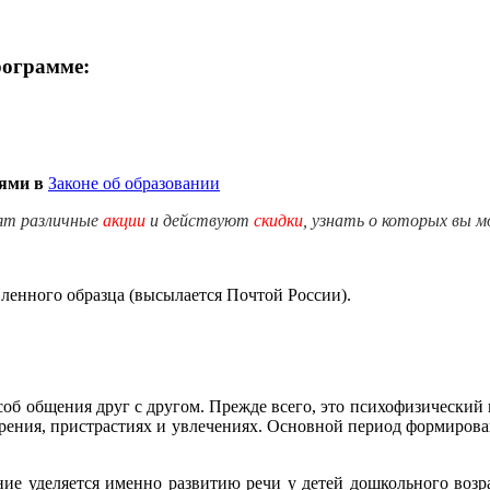
рограмме:
иями в
Законе об образовании
ят различные
акции
и действуют
скидки
, узнать о которых вы 
енного образца (высылается Почтой России).
особ общения друг с другом. Прежде всего, это психофизический 
ззрения, пристрастиях и увлечениях. Основной период формирова
уделяется именно развитию речи у детей дошкольного возраст