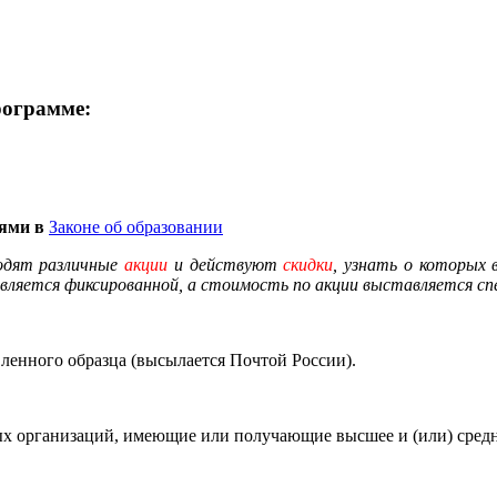
рограмме:
иями в
Законе об образовании
одят различные
акции
и действуют
скидки
, узнать о которых
вляется фиксированной, а стоимость по акции выставляется спе
енного образца (высылается Почтой России).
х организаций, имеющие или получающие высшее и (или) средн